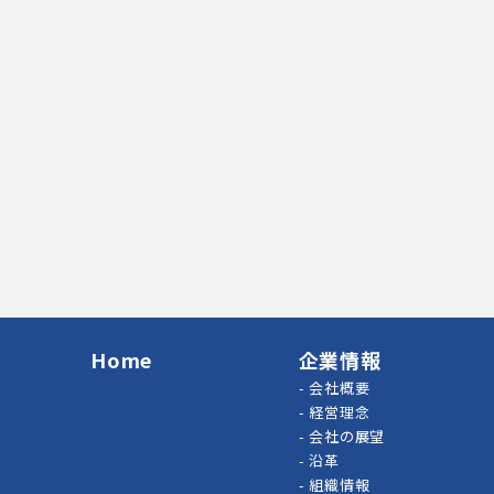
Home
企業情報
-
会社概要
-
経営理念
-
会社の展望
-
沿革
-
組織情報