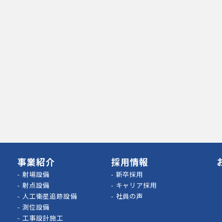
事業紹介
採用情報
-
射場設備
-
新卒採用
-
射点設備
-
キャリア採用
-
人工衛星追跡設備
-
社員の声
-
測位設備
-
工事設計施工